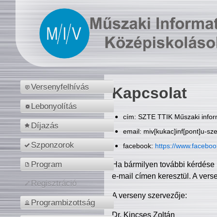
Versenyfelhívás
Kapcsolat
Lebonyolítás
cím: SZTE TTIK Műszaki inform
Díjazás
email: miv[kukac]inf[pont]u-sz
Szponzorok
facebook:
https://www.facebo
Program
Ha bármilyen további kérdése 
e-mail címen keresztül. A vers
Regisztráció
A verseny szervezője:
Programbizottság
Dr. Kincses Zoltán