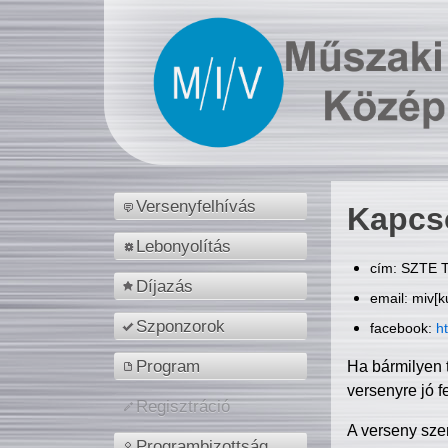
Versenyfelhívás
Kapcs
Lebonyolítás
cím: SZTE T
Díjazás
email: miv[k
Szponzorok
facebook:
h
Program
Ha bármilyen 
versenyre jó f
Regisztráció
A verseny sze
Programbizottság