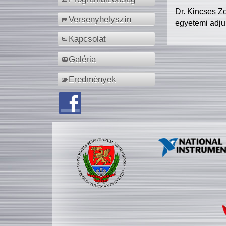
Dr. Kincses Z
Versenyhelyszín
egyetemi adju
Kapcsolat
Galéria
Eredmények