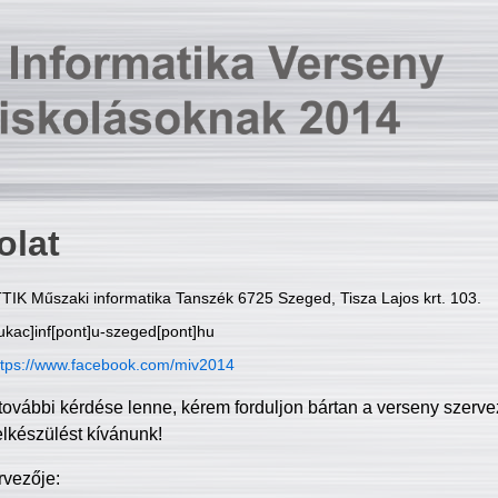
olat
TIK Műszaki informatika Tanszék 6725 Szeged, Tisza Lajos krt. 103.
ukac]inf[pont]u-szeged[pont]hu
ttps://www.facebook.com/miv2014
további kérdése lenne, kérem forduljon bártan a verseny szerve
elkészülést kívánunk!
rvezője: