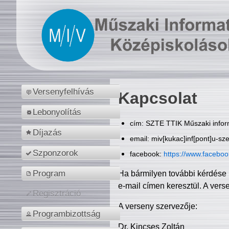
Versenyfelhívás
Kapcsolat
Lebonyolítás
cím: SZTE TTIK Műszaki inform
Díjazás
email: miv[kukac]inf[pont]u-sz
Szponzorok
facebook:
https://www.facebo
Program
Ha bármilyen további kérdése 
e-mail címen keresztül. A vers
Regisztráció
A verseny szervezője:
Programbizottság
Dr. Kincses Zoltán