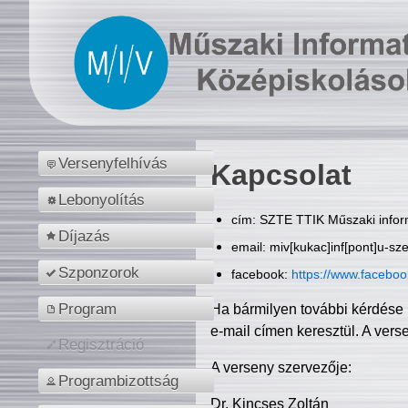
Versenyfelhívás
Kapcsolat
Lebonyolítás
cím: SZTE TTIK Műszaki inform
Díjazás
email: miv[kukac]inf[pont]u-sz
Szponzorok
facebook:
https://www.facebo
Program
Ha bármilyen további kérdése 
e-mail címen keresztül. A vers
Regisztráció
A verseny szervezője:
Programbizottság
Dr. Kincses Zoltán