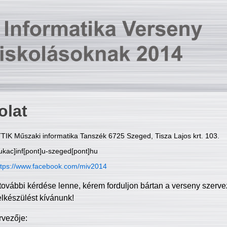
olat
TIK Műszaki informatika Tanszék 6725 Szeged, Tisza Lajos krt. 103.
ukac]inf[pont]u-szeged[pont]hu
ttps://www.facebook.com/miv2014
további kérdése lenne, kérem forduljon bártan a verseny szerve
elkészülést kívánunk!
rvezője: