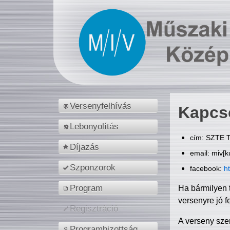
Versenyfelhívás
Kapcs
Lebonyolítás
cím: SZTE T
Díjazás
email: miv[k
Szponzorok
facebook:
h
Program
Ha bármilyen 
versenyre jó f
Regisztráció
A verseny sze
Programbizottság