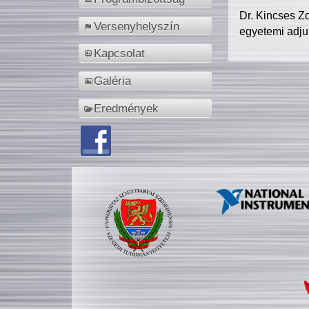
Dr. Kincses Z
Versenyhelyszín
egyetemi adju
Kapcsolat
Galéria
Eredmények