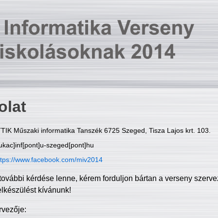
olat
TIK Műszaki informatika Tanszék 6725 Szeged, Tisza Lajos krt. 103.
ukac]inf[pont]u-szeged[pont]hu
ttps://www.facebook.com/miv2014
további kérdése lenne, kérem forduljon bártan a verseny szerve
elkészülést kívánunk!
rvezője: