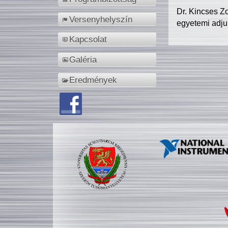
Dr. Kincses Z
Versenyhelyszín
egyetemi adju
Kapcsolat
Galéria
Eredmények