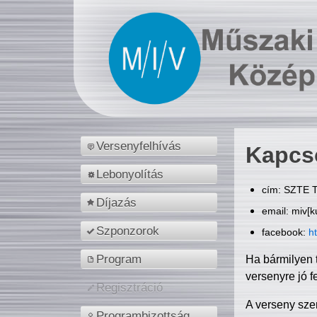
Versenyfelhívás
Kapcs
Lebonyolítás
cím: SZTE T
Díjazás
email: miv[k
Szponzorok
facebook:
h
Program
Ha bármilyen 
versenyre jó f
Regisztráció
A verseny sze
Programbizottság