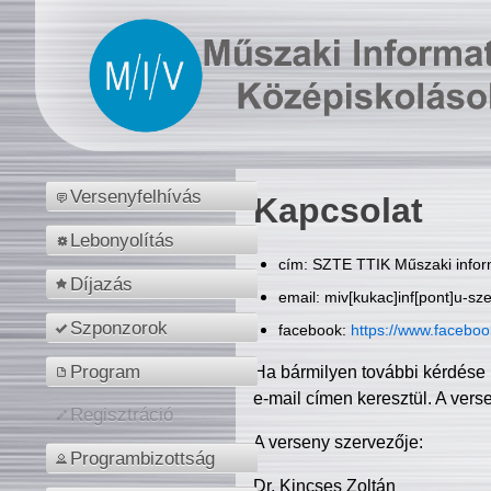
Versenyfelhívás
Kapcsolat
Lebonyolítás
cím: SZTE TTIK Műszaki inform
Díjazás
email: miv[kukac]inf[pont]u-sz
Szponzorok
facebook:
https://www.facebo
Program
Ha bármilyen további kérdése 
e-mail címen keresztül. A vers
Regisztráció
A verseny szervezője:
Programbizottság
Dr. Kincses Zoltán