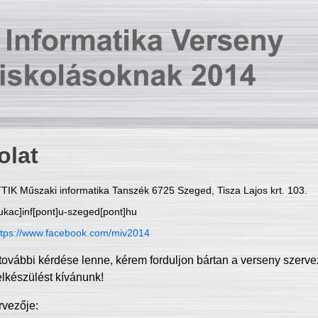
olat
TIK Műszaki informatika Tanszék 6725 Szeged, Tisza Lajos krt. 103.
ukac]inf[pont]u-szeged[pont]hu
ttps://www.facebook.com/miv2014
további kérdése lenne, kérem forduljon bártan a verseny szerve
elkészülést kívánunk!
rvezője: