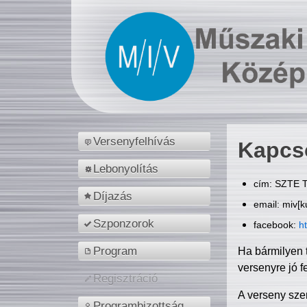
Versenyfelhívás
Kapcs
Lebonyolítás
cím: SZTE T
Díjazás
email: miv[k
Szponzorok
facebook:
h
Program
Ha bármilyen 
versenyre jó f
Regisztráció
A verseny sze
Programbizottság