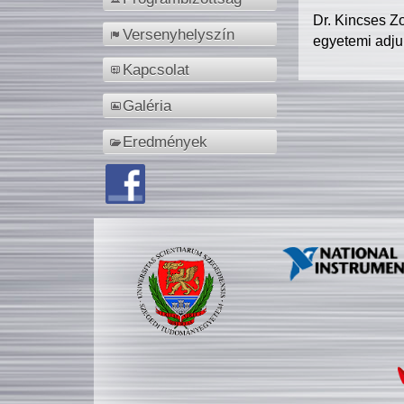
Dr. Kincses Z
Versenyhelyszín
egyetemi adju
Kapcsolat
Galéria
Eredmények