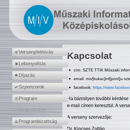
Versenyfelhívás
Kapcsolat
Lebonyolítás
cím: SZTE TTIK Műszaki inform
Díjazás
email: miv[kukac]inf[pont]u-sz
Szponzorok
facebook:
https://www.facebo
Program
Ha bármilyen további kérdése 
e-mail címen keresztül. A vers
Regisztráció
A verseny szervezője:
Programbizottság
Dr. Kincses Zoltán