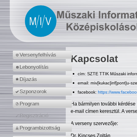
Versenyfelhívás
Kapcsolat
Lebonyolítás
cím: SZTE TTIK Műszaki inform
Díjazás
email: miv[kukac]inf[pont]u-sz
Szponzorok
facebook:
https://www.facebo
Program
Ha bármilyen további kérdése 
e-mail címen keresztül. A vers
Regisztráció
A verseny szervezője:
Programbizottság
Dr. Kincses Zoltán