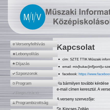
Versenyfelhívás
Kapcsolat
Lebonyolítás
cím: SZTE TTIK Műszaki inform
Díjazás
email: miv[kukac]inf[pont]u-sz
Szponzorok
facebook:
https://www.facebo
Program
Ha bármilyen további kérdése 
e-mail címen keresztül. A vers
Regisztráció
A verseny szervezője:
Programbizottság
Dr. Kincses Zoltán