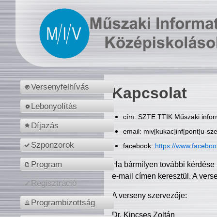
Versenyfelhívás
Kapcsolat
Lebonyolítás
cím: SZTE TTIK Műszaki inform
Díjazás
email: miv[kukac]inf[pont]u-sz
Szponzorok
facebook:
https://www.facebo
Program
Ha bármilyen további kérdése 
e-mail címen keresztül. A vers
Regisztráció
A verseny szervezője:
Programbizottság
Dr. Kincses Zoltán