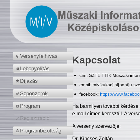
Versenyfelhívás
Kapcsolat
Lebonyolítás
cím: SZTE TTIK Műszaki inform
Díjazás
email: miv[kukac]inf[pont]u-sz
Szponzorok
facebook:
https://www.facebo
Program
Ha bármilyen további kérdése 
e-mail címen keresztül. A vers
Regisztráció
A verseny szervezője:
Programbizottság
Dr. Kincses Zoltán