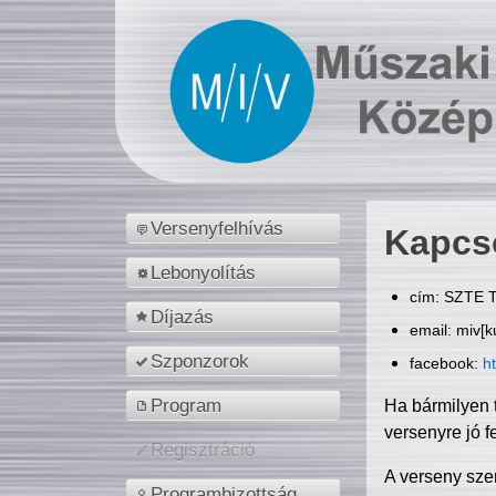
Versenyfelhívás
Kapcs
Lebonyolítás
cím: SZTE T
Díjazás
email: miv[k
Szponzorok
facebook:
h
Program
Ha bármilyen 
versenyre jó f
Regisztráció
A verseny sze
Programbizottság