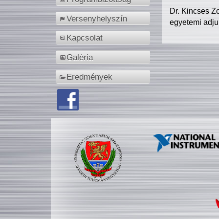
Dr. Kincses Z
Versenyhelyszín
egyetemi adju
Kapcsolat
Galéria
Eredmények