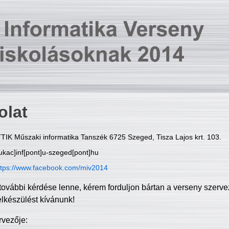
olat
TIK Műszaki informatika Tanszék 6725 Szeged, Tisza Lajos krt. 103.
ukac]inf[pont]u-szeged[pont]hu
ttps://www.facebook.com/miv2014
további kérdése lenne, kérem forduljon bártan a verseny szerve
elkészülést kívánunk!
rvezője: