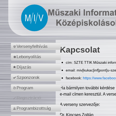
Versenyfelhívás
Kapcsolat
Lebonyolítás
cím: SZTE TTIK Műszaki inform
Díjazás
email: miv[kukac]inf[pont]u-sz
Szponzorok
facebook:
https://www.facebo
Program
Ha bármilyen további kérdése 
e-mail címen keresztül. A vers
Regisztráció
A verseny szervezője:
Programbizottság
Dr. Kincses Zoltán