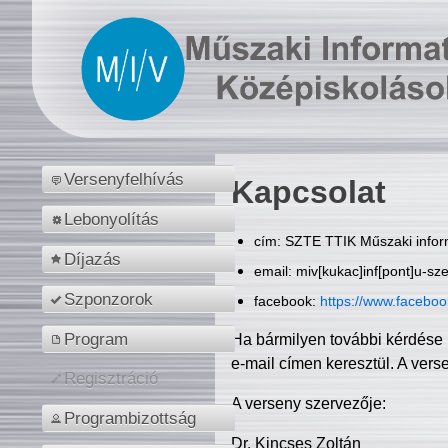
Versenyfelhívás
Kapcsolat
Lebonyolítás
cím: SZTE TTIK Műszaki inform
Díjazás
email: miv[kukac]inf[pont]u-sz
Szponzorok
facebook:
https://www.facebo
Program
Ha bármilyen további kérdése 
e-mail címen keresztül. A vers
Regisztráció
A verseny szervezője:
Programbizottság
Dr. Kincses Zoltán