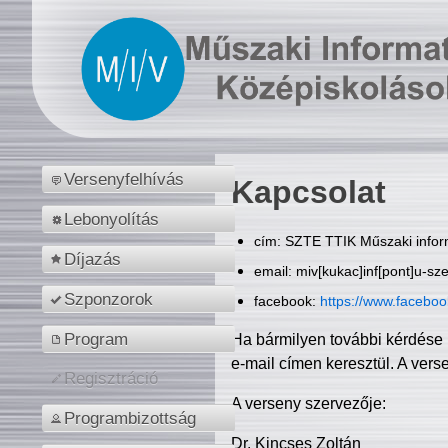
Versenyfelhívás
Kapcsolat
Lebonyolítás
cím: SZTE TTIK Műszaki inform
Díjazás
email: miv[kukac]inf[pont]u-sz
Szponzorok
facebook:
https://www.facebo
Program
Ha bármilyen további kérdése 
e-mail címen keresztül. A vers
Regisztráció
A verseny szervezője:
Programbizottság
Dr. Kincses Zoltán