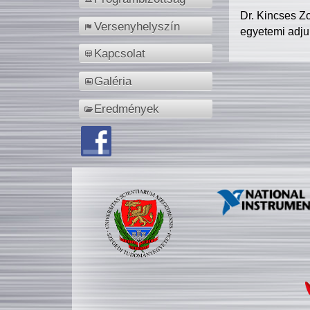
Dr. Kincses Z
Versenyhelyszín
egyetemi adju
Kapcsolat
Galéria
Eredmények