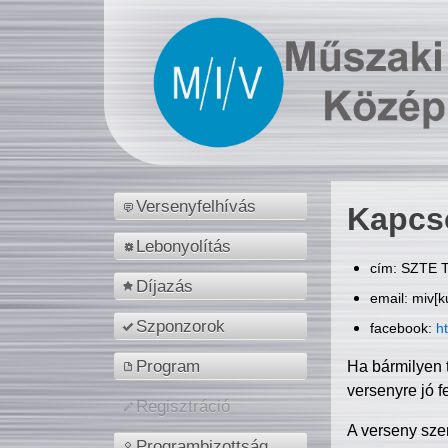
Versenyfelhívás
Kapcs
Lebonyolítás
cím: SZTE T
Díjazás
email: miv[k
Szponzorok
facebook:
h
Program
Ha bármilyen 
versenyre jó f
Regisztráció
A verseny sze
Programbizottság