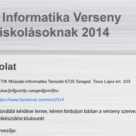
olat
TIK Műszaki informatika Tanszék 6725 Szeged, Tisza Lajos krt. 103.
ukac]inf[pont]u-szeged[pont]hu
ttps://www.facebook.com/miv2014
további kérdése lenne, kérem forduljon bártan a verseny szerve
elkészülést kívánunk!
rvezője: