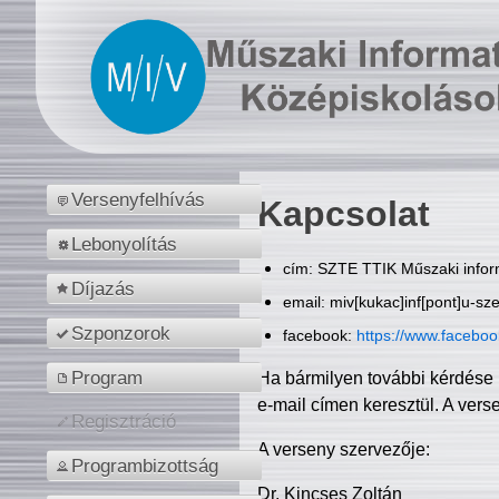
Versenyfelhívás
Kapcsolat
Lebonyolítás
cím: SZTE TTIK Műszaki inform
Díjazás
email: miv[kukac]inf[pont]u-sz
Szponzorok
facebook:
https://www.facebo
Program
Ha bármilyen további kérdése 
e-mail címen keresztül. A vers
Regisztráció
A verseny szervezője:
Programbizottság
Dr. Kincses Zoltán