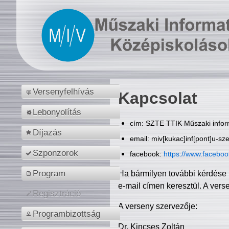
Versenyfelhívás
Kapcsolat
Lebonyolítás
cím: SZTE TTIK Műszaki inform
Díjazás
email: miv[kukac]inf[pont]u-sz
Szponzorok
facebook:
https://www.facebo
Program
Ha bármilyen további kérdése 
e-mail címen keresztül. A vers
Regisztráció
A verseny szervezője:
Programbizottság
Dr. Kincses Zoltán