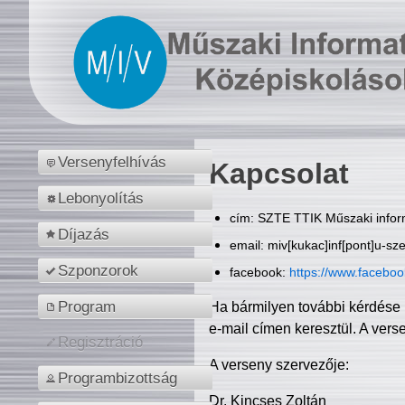
Versenyfelhívás
Kapcsolat
Lebonyolítás
cím: SZTE TTIK Műszaki inform
Díjazás
email: miv[kukac]inf[pont]u-sz
Szponzorok
facebook:
https://www.facebo
Program
Ha bármilyen további kérdése 
e-mail címen keresztül. A vers
Regisztráció
A verseny szervezője:
Programbizottság
Dr. Kincses Zoltán