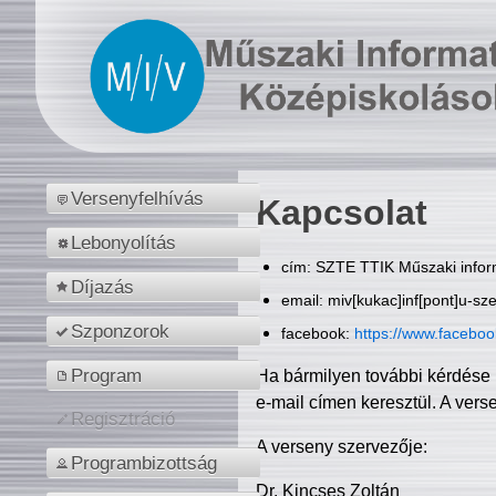
Versenyfelhívás
Kapcsolat
Lebonyolítás
cím: SZTE TTIK Műszaki inform
Díjazás
email: miv[kukac]inf[pont]u-sz
Szponzorok
facebook:
https://www.facebo
Program
Ha bármilyen további kérdése 
e-mail címen keresztül. A vers
Regisztráció
A verseny szervezője:
Programbizottság
Dr. Kincses Zoltán