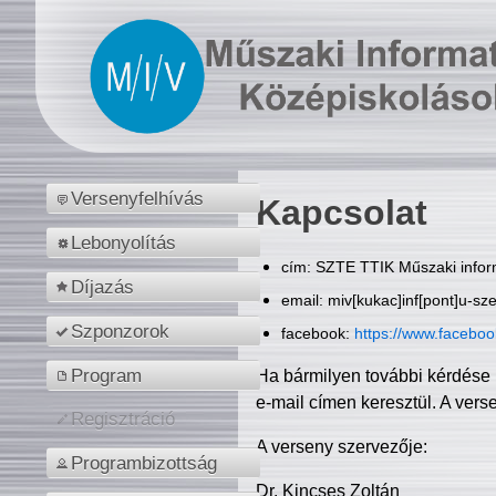
Versenyfelhívás
Kapcsolat
Lebonyolítás
cím: SZTE TTIK Műszaki inform
Díjazás
email: miv[kukac]inf[pont]u-sz
Szponzorok
facebook:
https://www.facebo
Program
Ha bármilyen további kérdése 
e-mail címen keresztül. A vers
Regisztráció
A verseny szervezője:
Programbizottság
Dr. Kincses Zoltán