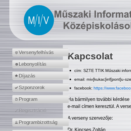
Versenyfelhívás
Kapcsolat
Lebonyolítás
cím: SZTE TTIK Műszaki inform
Díjazás
email: miv[kukac]inf[pont]u-sz
Szponzorok
facebook:
https://www.facebo
Program
Ha bármilyen további kérdése 
e-mail címen keresztül. A vers
Regisztráció
A verseny szervezője:
Programbizottság
Dr. Kincses Zoltán