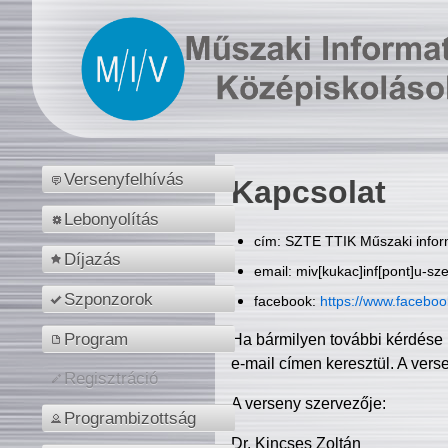
Versenyfelhívás
Kapcsolat
Lebonyolítás
cím: SZTE TTIK Műszaki inform
Díjazás
email: miv[kukac]inf[pont]u-sz
Szponzorok
facebook:
https://www.facebo
Program
Ha bármilyen további kérdése 
e-mail címen keresztül. A vers
Regisztráció
A verseny szervezője:
Programbizottság
Dr. Kincses Zoltán