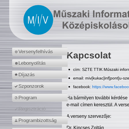
Versenyfelhívás
Kapcsolat
Lebonyolítás
cím: SZTE TTIK Műszaki inform
Díjazás
email: miv[kukac]inf[pont]u-sz
Szponzorok
facebook:
https://www.facebo
Program
Ha bármilyen további kérdése 
e-mail címen keresztül. A vers
Regisztráció
A verseny szervezője:
Programbizottság
Dr. Kincses Zoltán