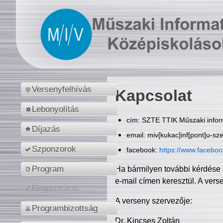
Versenyfelhívás
Kapcsolat
Lebonyolítás
cím: SZTE TTIK Műszaki inform
Díjazás
email: miv[kukac]inf[pont]u-sz
Szponzorok
facebook:
https://www.facebo
Program
Ha bármilyen további kérdése 
e-mail címen keresztül. A vers
Regisztráció
A verseny szervezője:
Programbizottság
Dr. Kincses Zoltán