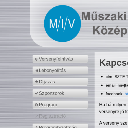
Versenyfelhívás
Kapcs
Lebonyolítás
cím: SZTE T
Díjazás
email: miv[k
Szponzorok
facebook:
h
Program
Ha bármilyen 
versenyre jó f
Regisztráció
A verseny sze
Programbizottság