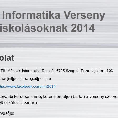
olat
TIK Műszaki informatika Tanszék 6725 Szeged, Tisza Lajos krt. 103.
ukac]inf[pont]u-szeged[pont]hu
ttps://www.facebook.com/miv2014
további kérdése lenne, kérem forduljon bártan a verseny szerve
elkészülést kívánunk!
rvezője: