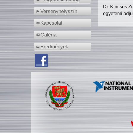
Dr. Kincses Z
Versenyhelyszín
egyetemi adju
Kapcsolat
Galéria
Eredmények