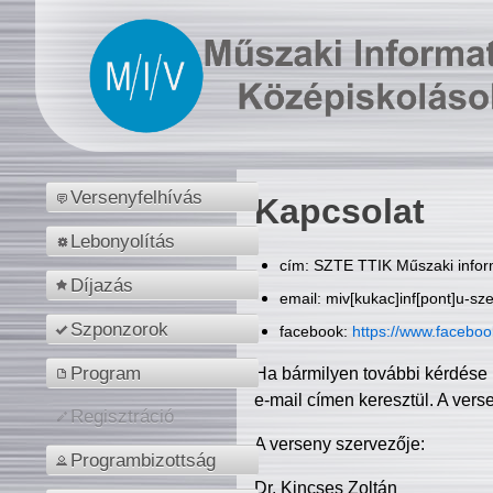
Versenyfelhívás
Kapcsolat
Lebonyolítás
cím: SZTE TTIK Műszaki inform
Díjazás
email: miv[kukac]inf[pont]u-sz
Szponzorok
facebook:
https://www.facebo
Program
Ha bármilyen további kérdése 
e-mail címen keresztül. A vers
Regisztráció
A verseny szervezője:
Programbizottság
Dr. Kincses Zoltán