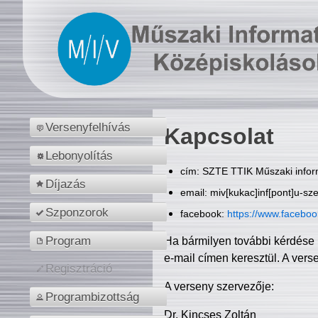
Versenyfelhívás
Kapcsolat
Lebonyolítás
cím: SZTE TTIK Műszaki inform
Díjazás
email: miv[kukac]inf[pont]u-sz
Szponzorok
facebook:
https://www.facebo
Program
Ha bármilyen további kérdése 
e-mail címen keresztül. A vers
Regisztráció
A verseny szervezője:
Programbizottság
Dr. Kincses Zoltán