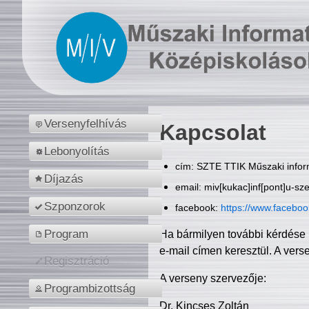
Versenyfelhívás
Kapcsolat
Lebonyolítás
cím: SZTE TTIK Műszaki inform
Díjazás
email: miv[kukac]inf[pont]u-sz
Szponzorok
facebook:
https://www.facebo
Program
Ha bármilyen további kérdése 
e-mail címen keresztül. A vers
Regisztráció
A verseny szervezője:
Programbizottság
Dr. Kincses Zoltán