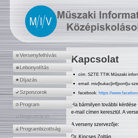
Versenyfelhívás
Kapcsolat
Lebonyolítás
cím: SZTE TTIK Műszaki inform
Díjazás
email: miv[kukac]inf[pont]u-sz
Szponzorok
facebook:
https://www.facebo
Program
Ha bármilyen további kérdése 
e-mail címen keresztül. A vers
Regisztráció
A verseny szervezője:
Programbizottság
Dr. Kincses Zoltán