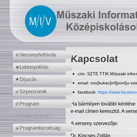
Versenyfelhívás
Kapcsolat
Lebonyolítás
cím: SZTE TTIK Műszaki inform
Díjazás
email: miv[kukac]inf[pont]u-sz
Szponzorok
facebook:
https://www.facebo
Program
Ha bármilyen további kérdése 
e-mail címen keresztül. A vers
Regisztráció
A verseny szervezője:
Programbizottság
Dr. Kincses Zoltán