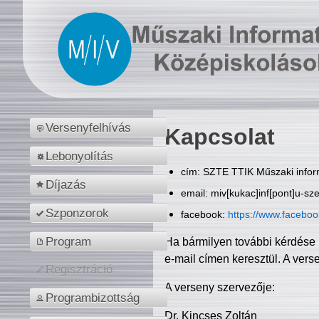
Versenyfelhívás
Kapcsolat
Lebonyolítás
cím: SZTE TTIK Műszaki inform
Díjazás
email: miv[kukac]inf[pont]u-sz
Szponzorok
facebook:
https://www.facebo
Program
Ha bármilyen további kérdése 
e-mail címen keresztül. A vers
Regisztráció
A verseny szervezője:
Programbizottság
Dr. Kincses Zoltán