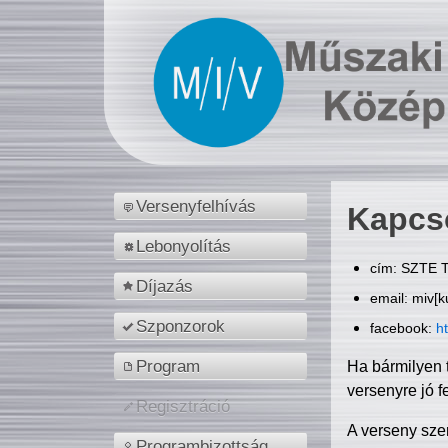
Versenyfelhívás
Kapcs
Lebonyolítás
cím: SZTE T
Díjazás
email: miv[k
Szponzorok
facebook:
h
Program
Ha bármilyen 
versenyre jó f
Regisztráció
A verseny sze
Programbizottság