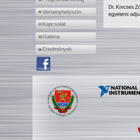
Dr. Kincses Z
Versenyhelyszín
egyetemi adju
Kapcsolat
Galéria
Eredmények