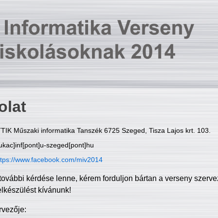
olat
TIK Műszaki informatika Tanszék 6725 Szeged, Tisza Lajos krt. 103.
ukac]inf[pont]u-szeged[pont]hu
ttps://www.facebook.com/miv2014
további kérdése lenne, kérem forduljon bártan a verseny szerve
elkészülést kívánunk!
rvezője: