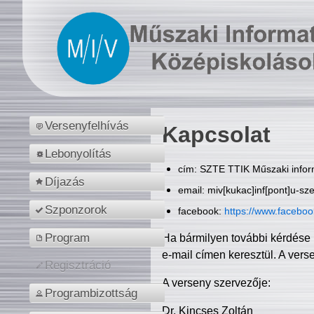
Versenyfelhívás
Kapcsolat
Lebonyolítás
cím: SZTE TTIK Műszaki inform
Díjazás
email: miv[kukac]inf[pont]u-sz
Szponzorok
facebook:
https://www.facebo
Program
Ha bármilyen további kérdése 
e-mail címen keresztül. A vers
Regisztráció
A verseny szervezője:
Programbizottság
Dr. Kincses Zoltán