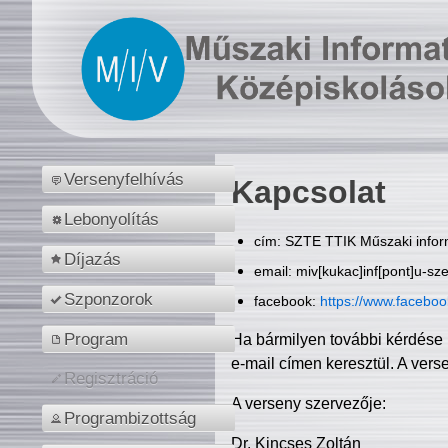
Versenyfelhívás
Kapcsolat
Lebonyolítás
cím: SZTE TTIK Műszaki inform
Díjazás
email: miv[kukac]inf[pont]u-sz
Szponzorok
facebook:
https://www.facebo
Program
Ha bármilyen további kérdése 
e-mail címen keresztül. A vers
Regisztráció
A verseny szervezője:
Programbizottság
Dr. Kincses Zoltán