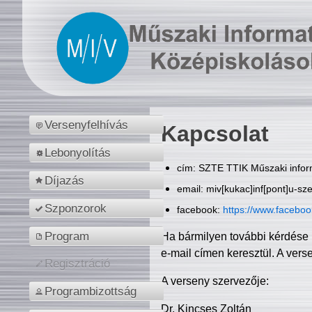
Versenyfelhívás
Kapcsolat
Lebonyolítás
cím: SZTE TTIK Műszaki inform
Díjazás
email: miv[kukac]inf[pont]u-sz
Szponzorok
facebook:
https://www.facebo
Program
Ha bármilyen további kérdése 
e-mail címen keresztül. A vers
Regisztráció
A verseny szervezője:
Programbizottság
Dr. Kincses Zoltán