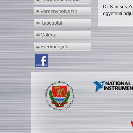
Dr. Kincses Z
Versenyhelyszín
egyetemi adju
Kapcsolat
Galéria
Eredmények