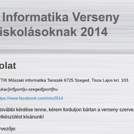
olat
TIK Műszaki informatika Tanszék 6725 Szeged, Tisza Lajos krt. 103.
ukac]inf[pont]u-szeged[pont]hu
ttps://www.facebook.com/miv2014
további kérdése lenne, kérem forduljon bártan a verseny szerve
elkészülést kívánunk!
rvezője: