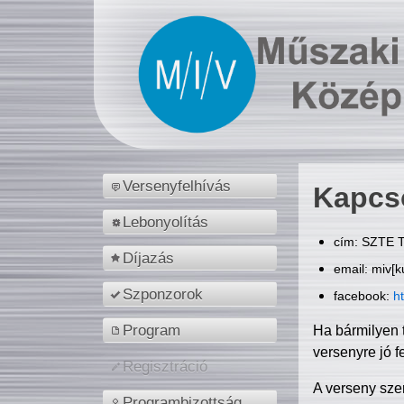
Versenyfelhívás
Kapcs
Lebonyolítás
cím: SZTE T
Díjazás
email: miv[k
Szponzorok
facebook:
h
Program
Ha bármilyen 
versenyre jó f
Regisztráció
A verseny sze
Programbizottság