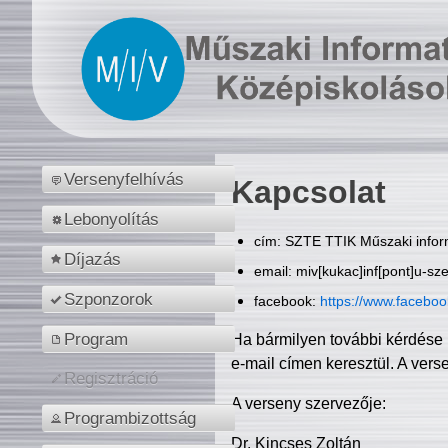
Versenyfelhívás
Kapcsolat
Lebonyolítás
cím: SZTE TTIK Műszaki inform
Díjazás
email: miv[kukac]inf[pont]u-sz
Szponzorok
facebook:
https://www.facebo
Program
Ha bármilyen további kérdése 
e-mail címen keresztül. A vers
Regisztráció
A verseny szervezője:
Programbizottság
Dr. Kincses Zoltán