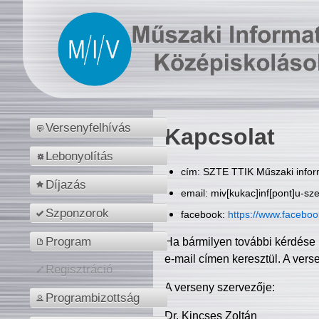
Versenyfelhívás
Kapcsolat
Lebonyolítás
cím: SZTE TTIK Műszaki inform
Díjazás
email: miv[kukac]inf[pont]u-sz
Szponzorok
facebook:
https://www.facebo
Program
Ha bármilyen további kérdése 
e-mail címen keresztül. A vers
Regisztráció
A verseny szervezője:
Programbizottság
Dr. Kincses Zoltán