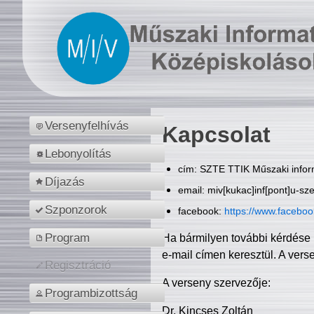
Versenyfelhívás
Kapcsolat
Lebonyolítás
cím: SZTE TTIK Műszaki inform
Díjazás
email: miv[kukac]inf[pont]u-sz
Szponzorok
facebook:
https://www.facebo
Program
Ha bármilyen további kérdése 
e-mail címen keresztül. A vers
Regisztráció
A verseny szervezője:
Programbizottság
Dr. Kincses Zoltán