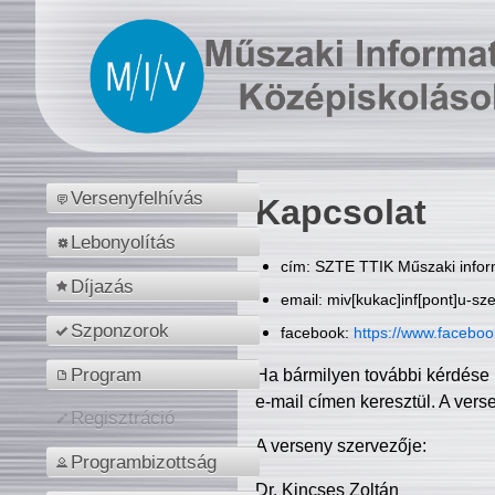
Versenyfelhívás
Kapcsolat
Lebonyolítás
cím: SZTE TTIK Műszaki inform
Díjazás
email: miv[kukac]inf[pont]u-sz
Szponzorok
facebook:
https://www.facebo
Program
Ha bármilyen további kérdése 
e-mail címen keresztül. A vers
Regisztráció
A verseny szervezője:
Programbizottság
Dr. Kincses Zoltán