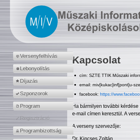
Versenyfelhívás
Kapcsolat
Lebonyolítás
cím: SZTE TTIK Műszaki inform
Díjazás
email: miv[kukac]inf[pont]u-sz
Szponzorok
facebook:
https://www.facebo
Program
Ha bármilyen további kérdése 
e-mail címen keresztül. A vers
Regisztráció
A verseny szervezője:
Programbizottság
Dr. Kincses Zoltán