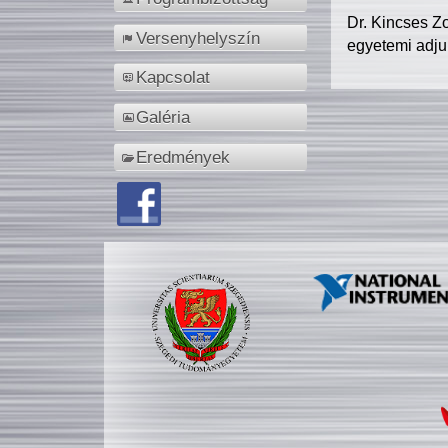
Dr. Kincses Z
Versenyhelyszín
egyetemi adju
Kapcsolat
Galéria
Eredmények