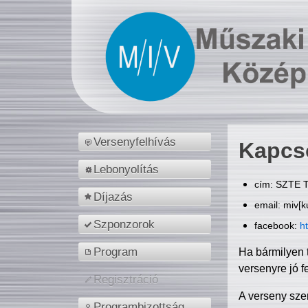
Versenyfelhívás
Kapcs
Lebonyolítás
cím: SZTE T
Díjazás
email: miv[k
Szponzorok
facebook:
h
Program
Ha bármilyen 
versenyre jó f
Regisztráció
A verseny sze
Programbizottság