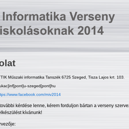
olat
TIK Műszaki informatika Tanszék 6725 Szeged, Tisza Lajos krt. 103.
ukac]inf[pont]u-szeged[pont]hu
ttps://www.facebook.com/miv2014
további kérdése lenne, kérem forduljon bártan a verseny szerve
elkészülést kívánunk!
rvezője: