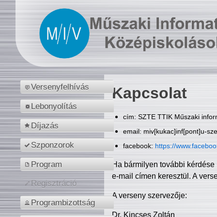
Versenyfelhívás
Kapcsolat
Lebonyolítás
cím: SZTE TTIK Műszaki inform
Díjazás
email: miv[kukac]inf[pont]u-sz
Szponzorok
facebook:
https://www.facebo
Program
Ha bármilyen további kérdése 
e-mail címen keresztül. A vers
Regisztráció
A verseny szervezője:
Programbizottság
Dr. Kincses Zoltán