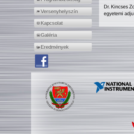
Dr. Kincses Z
Versenyhelyszín
egyetemi adju
Kapcsolat
Galéria
Eredmények