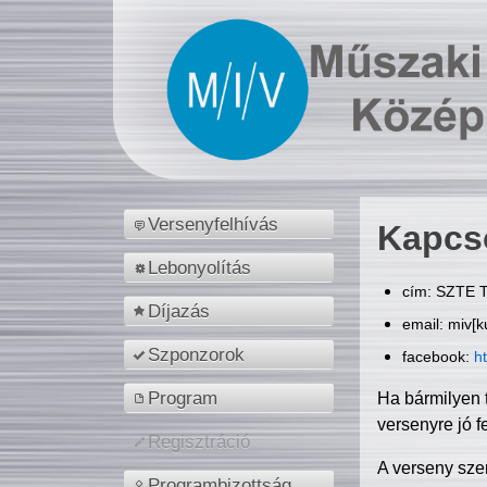
Versenyfelhívás
Kapcs
Lebonyolítás
cím: SZTE T
Díjazás
email: miv[k
Szponzorok
facebook:
h
Program
Ha bármilyen 
versenyre jó f
Regisztráció
A verseny sze
Programbizottság