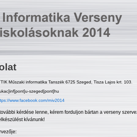
olat
TIK Műszaki informatika Tanszék 6725 Szeged, Tisza Lajos krt. 103.
ukac]inf[pont]u-szeged[pont]hu
ttps://www.facebook.com/miv2014
további kérdése lenne, kérem forduljon bártan a verseny szerve
elkészülést kívánunk!
rvezője: