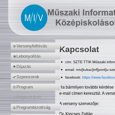
Versenyfelhívás
Kapcsolat
Lebonyolítás
cím: SZTE TTIK Műszaki inform
Díjazás
email: miv[kukac]inf[pont]u-sz
Szponzorok
facebook:
https://www.facebo
Program
Ha bármilyen további kérdése 
e-mail címen keresztül. A vers
Regisztráció
A verseny szervezője:
Programbizottság
Dr. Kincses Zoltán