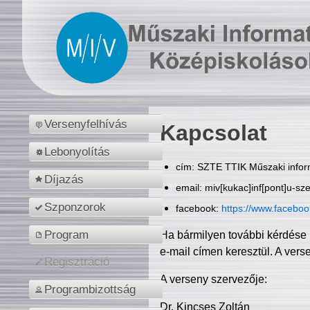
Versenyfelhívás
Kapcsolat
Lebonyolítás
cím: SZTE TTIK Műszaki inform
Díjazás
email: miv[kukac]inf[pont]u-sz
Szponzorok
facebook:
https://www.facebo
Program
Ha bármilyen további kérdése 
e-mail címen keresztül. A vers
Regisztráció
A verseny szervezője:
Programbizottság
Dr. Kincses Zoltán