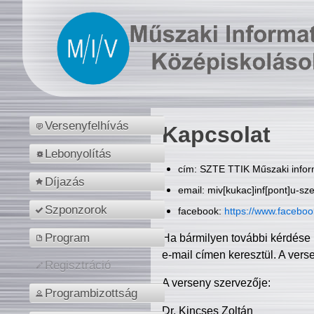
Versenyfelhívás
Kapcsolat
Lebonyolítás
cím: SZTE TTIK Műszaki inform
Díjazás
email: miv[kukac]inf[pont]u-sz
Szponzorok
facebook:
https://www.facebo
Program
Ha bármilyen további kérdése 
e-mail címen keresztül. A vers
Regisztráció
A verseny szervezője:
Programbizottság
Dr. Kincses Zoltán